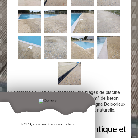
Au camping Le Golven à Trégastel, les plages de piscine
prennent un tout nouveau visage avec 600 m² de béton
érodé et 80 m³ de béton coloré. Ce projet signé Boisorieux
Paysagiste mise sur une esthétique brute et naturelle,
parfaitement intégrée au paysage côtier.
RGPD, en savoir + sur nos cookies
Le béton érodé : authentique et