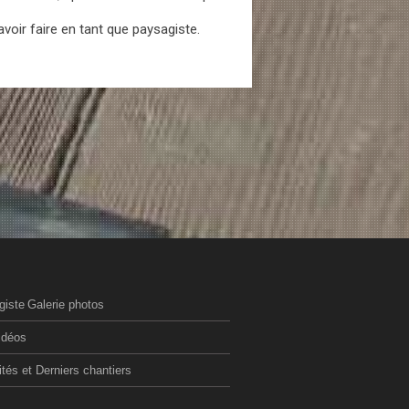
oir faire en tant que paysagiste.
giste
Galerie photos
idéos
ités et Derniers chantiers